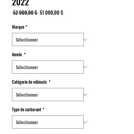
2022
Prix
Prix
 52 000,00 $ 
51 000,00 $
original
promotionnel
Marque
*
Année
*
Catégorie de véhicule
*
Type de carburant
*