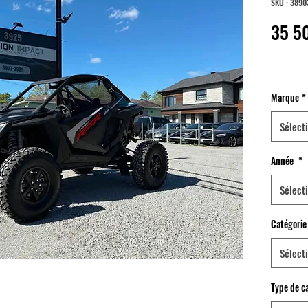
SKU : 3890
35 5
Marque
*
Sélect
Année
*
Sélect
Catégorie
Sélect
Type de c