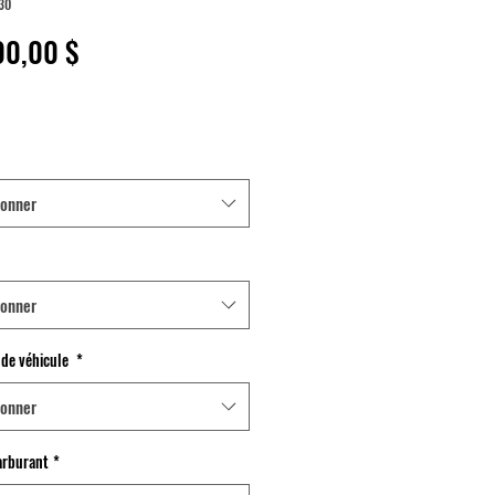
30
Prix
00,00 $
ionner
ionner
 de véhicule
*
ionner
arburant
*